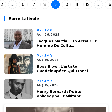
2
...
6
7
8
9
10
11
12
...
15
Barre Latérale
Par JMR
Aug 26, 2025
Jacques Martial : Un Acteur Et
Homme De Cultu...
Par JMR
Aug 16, 2025
Boss Blow : L’artiste
Guadeloupéen Qui Transf...
Par JMR
Aug 15, 2025
Henry Bernard : Poète,
Philosophe Et Militant...