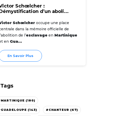
Victor Schœlcher :
Démystification d’un aboli...
Victor Schœlcher
occupe une place
centrale dans la mémoire officielle de
l’abolition de l’
esclavage
en
Martinique
et en
Gua...
En Savoir Plus
Tags
#MARTINIQUE (180)
#GUADELOUPE (143)
#CHANTEUR (67)