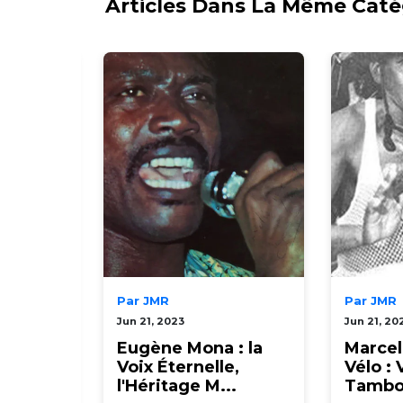
Articles Dans La Même Caté
Par JMR
Par JMR
Jun 21, 2023
Jun 21, 20
'Une
Eugène Mona : la
Marcel 
Voix Éternelle,
Vélo :
wo...
l'Héritage M...
Tambo