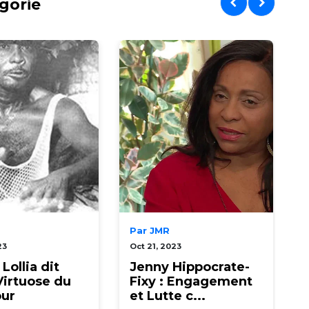
gorie
Par JMR
23
Oct 21, 2023
N
Lollia dit
Jenny Hippocrate-
 Virtuose du
Fixy : Engagement
ur
et Lutte c...