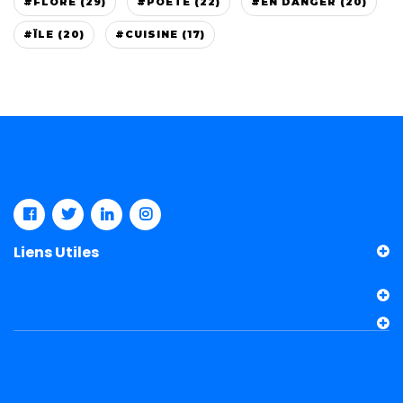
#FLORE (29)
#POÈTE (22)
#EN DANGER (20)
#ÏLE (20)
#CUISINE (17)
Liens Utiles