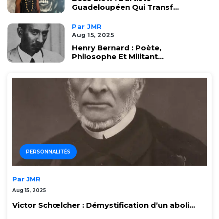
Guadeloupéen Qui Transf...
Par JMR
Aug 15, 2025
Henry Bernard : Poète,
Philosophe Et Militant...
PERSONNALITÉS
Par JMR
Aug 15, 2025
Victor Schœlcher : Démystification d’un aboli...