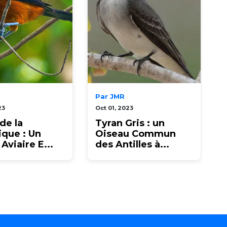
Par JMR
23
Oct 01, 2023
N
de la
Tyran Gris : un
ique : Un
Oiseau Commun
Aviaire E...
des Antilles à...