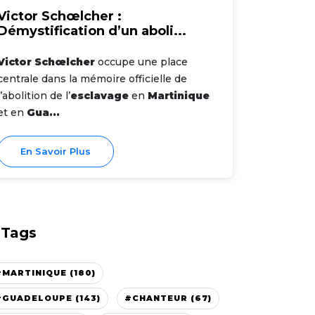
Victor Schœlcher :
Démystification d’un aboli...
Victor Schœlcher
occupe une place
centrale dans la mémoire officielle de
l’abolition de l’
esclavage
en
Martinique
et en
Gua...
En Savoir Plus
Tags
#MARTINIQUE (180)
#GUADELOUPE (143)
#CHANTEUR (67)