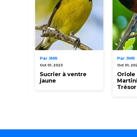
Par JMR
Par JMR
Oct 01, 2023
Oct 01, 20
Manioc :
Sucrier à ventre
Oriole 
jaune
Martin
.
Trésor 