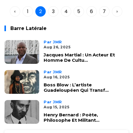
‹
1
2
3
4
5
6
7
›
Barre Latérale
Par JMR
Aug 26, 2025
Jacques Martial : Un Acteur Et
Homme De Cultu...
Par JMR
Aug 16, 2025
Boss Blow : L’artiste
Guadeloupéen Qui Transf...
Par JMR
Aug 15, 2025
Henry Bernard : Poète,
Philosophe Et Militant...