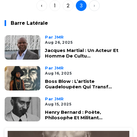
‹
1
2
3
›
Barre Latérale
Par JMR
Aug 26, 2025
Jacques Martial : Un Acteur Et
Homme De Cultu...
Par JMR
Aug 16, 2025
Boss Blow : L’artiste
Guadeloupéen Qui Transf...
Par JMR
Aug 15, 2025
Henry Bernard : Poète,
Philosophe Et Militant...